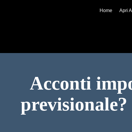
Home
Apri A
Acconti impo
previsionale?