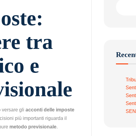
oste:
re tra
Recent
ico e
Trib
isionale
Sent
Sent
Sent
 versare gli
acconti delle imposte
SEN
isioni più importanti riguarda il
pure
metodo previsionale
.