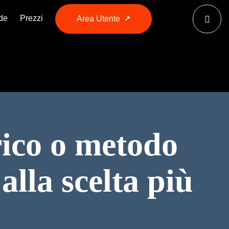
de
Prezzi
Area Utente
rico o metodo
lla scelta più