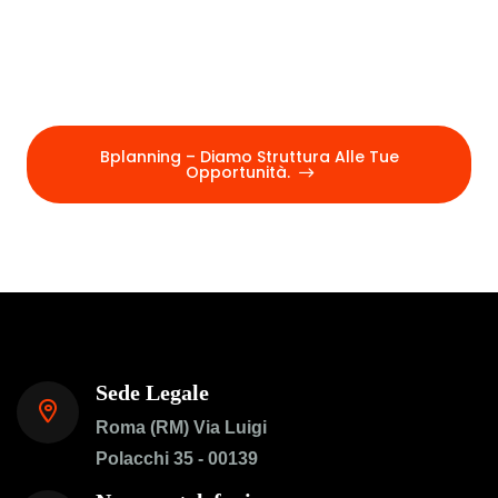
improvvisazione: solo un supporto reale e
concreto per presentare la tua domanda con
il massimo delle possibilità. Il nostro
impegno è garantirti un lavoro serio,
accurato e professionale.
Bplanning – Diamo Struttura Alle Tue
Opportunità.
Sede Legale
Roma (RM) Via Luigi
Polacchi 35 - 00139