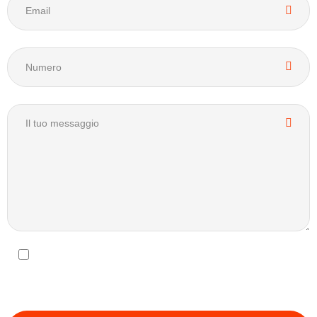
Ho preso visione dell’Informativa Privacy fornita dal
Titolare e acconsento al Trattamento Dati Personali forniti
ai sensi del D.Lgs. n. 196/03 e s.m.i. e del R.Eu. 679/16*