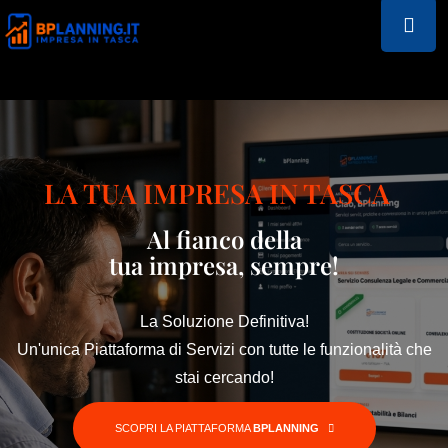
LA TUA IMPRESA IN TASCA
Al
fianco
della
tua impresa, sempre!
La Soluzione Definitiva!
Un'unica Piattaforma di Servizi con tutte le funzionalità che
stai cercando!
SCOPRI LA PIATTAFORMA
BPLANNING