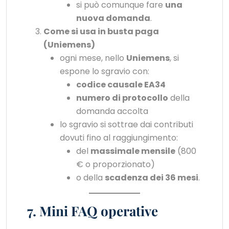
si può comunque fare
una
nuova domanda
.
Come si usa in busta paga
(Uniemens)
ogni mese, nello
Uniemens
, si
espone lo sgravio con:
codice causale EA34
numero di protocollo
della
domanda accolta
lo sgravio si sottrae dai contributi
dovuti fino al raggiungimento:
del
massimale mensile
(800
€ o proporzionato)
o della
scadenza dei 36 mesi
.
7. Mini FAQ operative