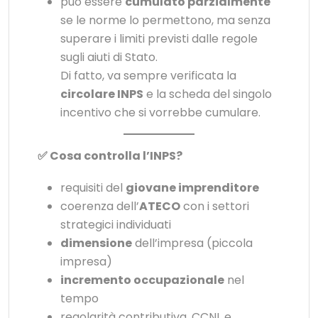
può essere
cumulato parzialmente
se le norme lo permettono, ma senza
superare i limiti previsti dalle regole
sugli aiuti di Stato.
Di fatto, va sempre verificata la
circolare INPS
e la scheda del singolo
incentivo che si vorrebbe cumulare.
✅ Cosa controlla l’INPS?
requisiti del
giovane imprenditore
coerenza dell’
ATECO
con i settori
strategici individuati
dimensione
dell’impresa (piccola
impresa)
incremento occupazionale
nel
tempo
regolarità contributiva, CCNL e