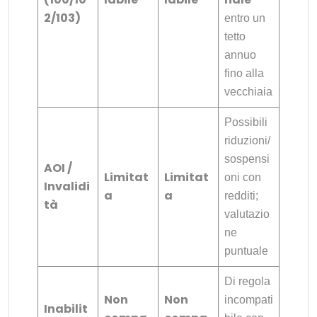
2/103)
entro un
tetto
annuo
fino alla
vecchiaia
Possibili
riduzioni/
sospensi
AOI /
Limitat
Limitat
oni con
Invalidi
a
a
redditi;
tà
valutazio
ne
puntuale
Di regola
Non
Non
incompati
Inabilit