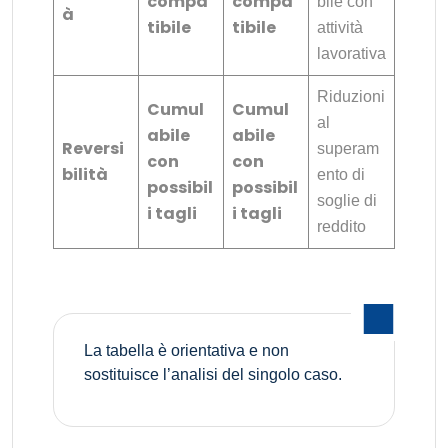
compa
compa
bile con
à
tibile
tibile
attività
lavorativa
Riduzioni
Cumul
Cumul
al
abile
abile
Reversi
superam
con
con
bilità
ento di
possibil
possibil
soglie di
i tagli
i tagli
reddito
La tabella è orientativa e non
sostituisce l’analisi del singolo caso.