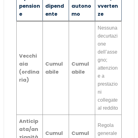
pension
dipend
autono
vverten
e
ente
mo
ze
Nessuna
decurtazi
one
dell’asse
Vecchi
gno;
aia
Cumul
Cumul
attenzion
(ordina
abile
abile
e a
ria)
prestazio
ni
collegate
al reddito
Anticip
Regola
ata/an
Cumul
Cumul
generale
zianità