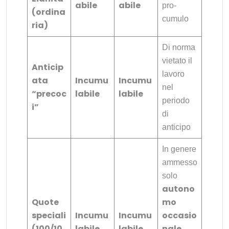
abile
abile
pro-
(ordina
cumulo
ria)
Di norma
vietato il
Anticip
lavoro
ata
Incumu
Incumu
nel
“precoc
labile
labile
periodo
i”
di
anticipo
In genere
ammesso
solo
autono
Quote
mo
speciali
Incumu
Incumu
occasio
(100/10
labile
labile
nale