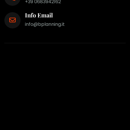
+39 0683942162
Info Email
info@bplanning.it