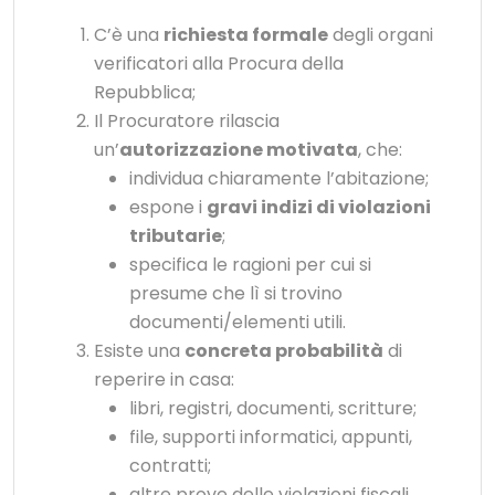
C’è una
richiesta formale
degli organi
verificatori alla Procura della
Repubblica;
Il Procuratore rilascia
un’
autorizzazione motivata
, che:
individua chiaramente l’abitazione;
espone i
gravi indizi di violazioni
tributarie
;
specifica le ragioni per cui si
presume che lì si trovino
documenti/elementi utili.
Esiste una
concreta probabilità
di
reperire in casa:
libri, registri, documenti, scritture;
file, supporti informatici, appunti,
contratti;
altre prove delle violazioni fiscali.