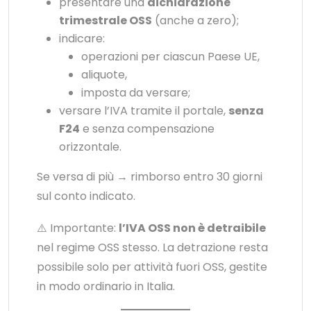
presentare una
dichiarazione
trimestrale OSS
(anche a zero);
indicare:
operazioni per ciascun Paese UE,
aliquote,
imposta da versare;
versare l’IVA tramite il portale,
senza
F24
e senza compensazione
orizzontale.
Se versa di più → rimborso entro 30 giorni
sul conto indicato.
⚠️ Importante:
l’IVA OSS non è detraibile
nel regime OSS stesso. La detrazione resta
possibile solo per attività fuori OSS, gestite
in modo ordinario in Italia.