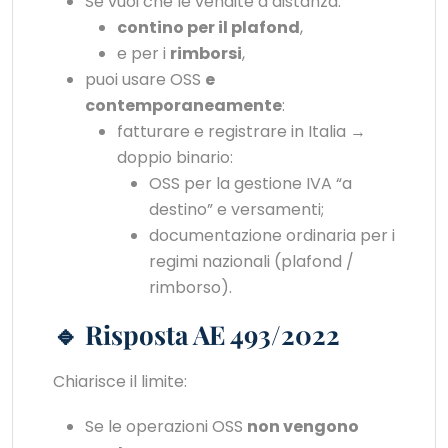
Se vuoi che le vendite a distanza:
contino per il plafond
,
e per i
rimborsi
,
puoi usare OSS
e
contemporaneamente
:
fatturare e registrare in Italia →
doppio binario:
OSS per la gestione IVA “a
destino” e versamenti;
documentazione ordinaria per i
regimi nazionali (plafond /
rimborso).
🔹 Risposta AE 493/2022
Chiarisce il limite:
Se le operazioni OSS
non vengono