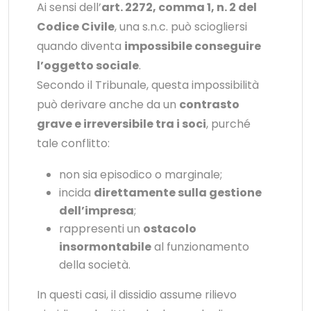
Ai sensi dell’
art. 2272, comma 1, n. 2 del
Codice Civile
, una s.n.c. può sciogliersi
quando diventa
impossibile conseguire
l’oggetto sociale
.
Secondo il Tribunale, questa impossibilità
può derivare anche da un
contrasto
grave e irreversibile tra i soci
, purché
tale conflitto:
non sia episodico o marginale;
incida
direttamente sulla gestione
dell’impresa
;
rappresenti un
ostacolo
insormontabile
al funzionamento
della società.
In questi casi, il dissidio assume rilievo