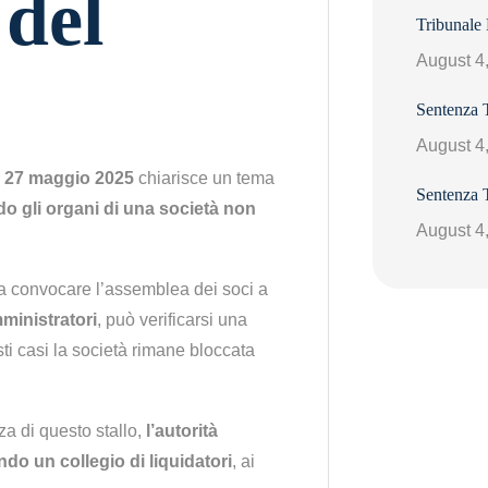
 del
Tribunale
August 4
Sentenza 
August 4
l 27 maggio 2025
chiarisce un tema
Sentenza 
 gli organi di una società non
August 4
.
 a convocare l’assemblea dei soci a
mministratori
, può verificarsi una
sti casi la società rimane bloccata
za di questo stallo,
l’autorità
do un collegio di liquidatori
, ai