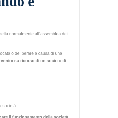
ando è
 spetta normalmente all’assemblea dei
ocata o deliberare a causa di una
ervenire su ricorso di un socio o di
a società
inare il funzionamento della società