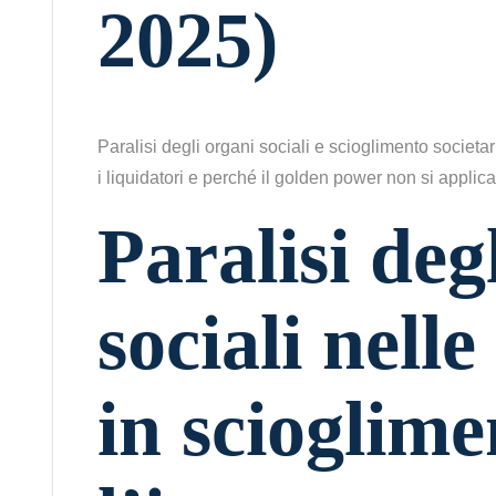
2025)
Paralisi degli organi sociali e scioglimento societa
i liquidatori e perché il golden power non si applica
Paralisi deg
sociali nelle
in scioglime