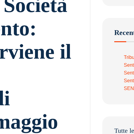
e Società
ento:
Recent
viene il
Trib
Sent
Sent
Sent
SEN
di
maggio