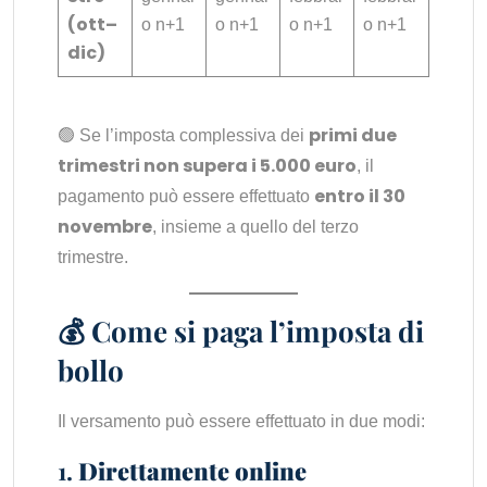
(ott–
o n+1
o n+1
o n+1
o n+1
dic)
primi due
🟢 Se l’imposta complessiva dei
trimestri non supera i 5.000 euro
, il
entro il 30
pagamento può essere effettuato
novembre
, insieme a quello del terzo
trimestre.
💰 Come si paga l’imposta di
bollo
Il versamento può essere effettuato in due modi:
1.
Direttamente online