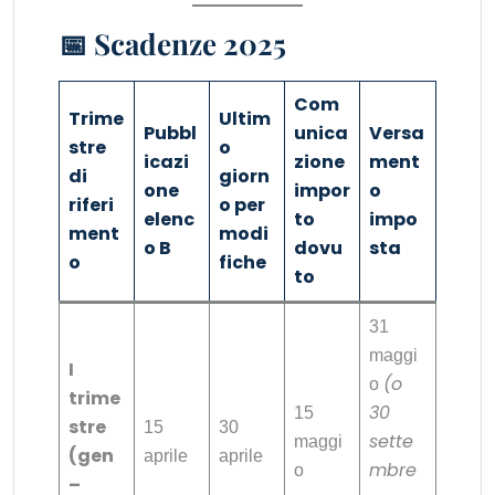
📅 Scadenze 2025
Com
Trime
Ultim
Pubbl
unica
Versa
stre
o
icazi
zione
ment
di
giorn
one
impor
o
riferi
o per
elenc
to
impo
ment
modi
o B
dovu
sta
o
fiche
to
31
maggi
I
(o
o
trime
30
15
stre
15
30
sette
maggi
(gen
aprile
aprile
mbre
o
–