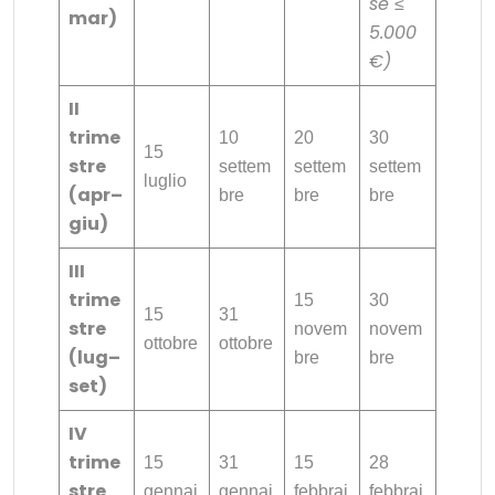
se ≤
mar)
5.000
€)
II
trime
10
20
30
15
stre
settem
settem
settem
luglio
(apr–
bre
bre
bre
giu)
III
trime
15
30
15
31
stre
novem
novem
ottobre
ottobre
(lug–
bre
bre
set)
IV
trime
15
31
15
28
stre
gennai
gennai
febbrai
febbrai