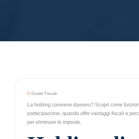
Guide Fiscali
La holding conviene davvero? Scopri come funziona
partecipazione, quando offre vantaggi fiscali e pe
per eliminare le imposte.