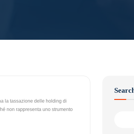
Searc
 la tassazione delle holding di
rché non rappresenta uno strumento