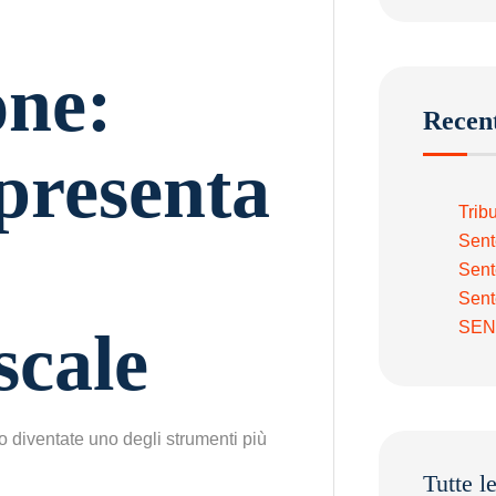
one:
Recent
presenta
Trib
Sent
Sent
Sent
SEN
scale
 diventate uno degli strumenti più