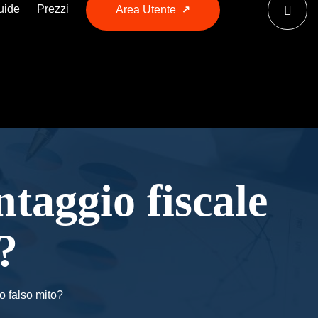
uide
Prezzi
Area Utente
taggio fiscale
?
o falso mito?