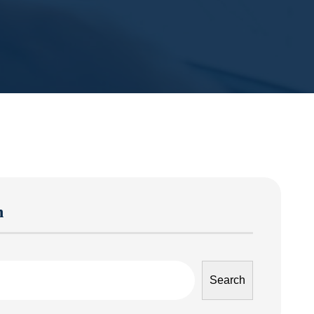
h
Search