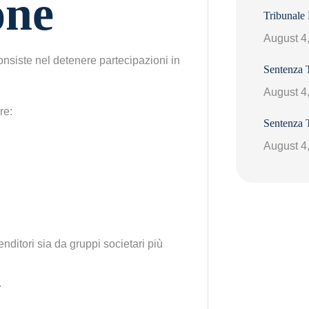
one
Tribunale
August 4
onsiste nel detenere partecipazioni in
Sentenza 
August 4
re:
Sentenza 
August 4
nditori sia da gruppi societari più