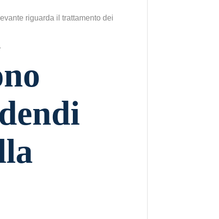
rilevante riguarda il trattamento dei
ono
idendi
lla