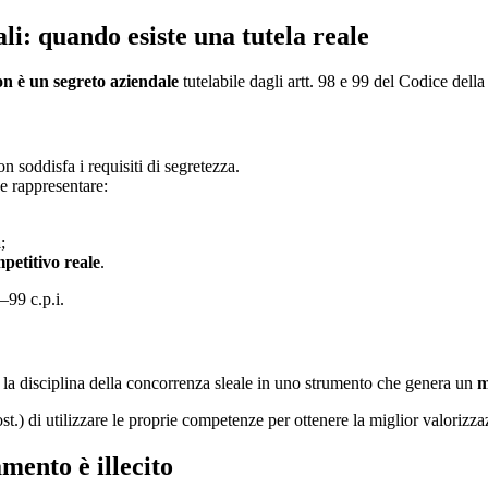
li: quando esiste una tutela reale
on è un segreto aziendale
tutelabile dagli artt. 98 e 99 del Codice della
n soddisfa i requisiti di segretezza.
e rappresentare:
a
;
petitivo reale
.
8–99 c.p.i.
la disciplina della concorrenza sleale in uno strumento che genera un
m
6 Cost.) di utilizzare le proprie competenze per ottenere la miglior valoriz
mento è illecito