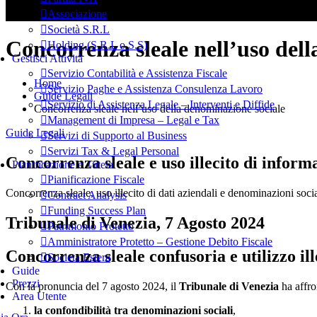
Associazione
Società S.R.L
Concorrenza sleale nell’uso del
Holding (S.R.L o S.S)
Gestisci Attività
Servizio Contabilità e Assistenza Fiscale
Home
Servizio Paghe e Assistenza Consulenza Lavoro
Guide Legali
Servizio di Assistenza Legale – Interventi e Diffide
Concorrenza sleale nell’uso della denominazione sociale
Management di Impresa – Legal e Tax
Guide Legali
Servizi di Supporto al Business
Servizi Tax & Legal Personal
Concorrenza sleale e uso illecito di informa
Pianificazione e Tutela
Pianificazione Fiscale
Concorrenza sleale, uso illecito di dati aziendali e denominazioni socia
Contract Analysis
Funding Success Plan
Tribunale di Venezia, 7 Agosto 2024
Patrimonio Protetto
Amministratore Protetto – Gestione Debito Fiscale
Concorrenza sleale confusoria e utilizzo ill
Societa Estera
Guide
Prezzi
Con la pronuncia del 7 agosto 2024, il
Tribunale di Venezia
ha affro
Area Utente
la confondibilità tra denominazioni sociali
,