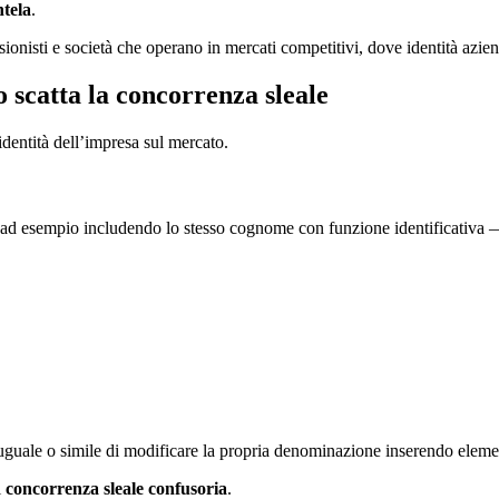
ntela
.
onisti e società che operano in mercati competitivi, dove identità aziend
 scatta la concorrenza sleale
identità dell’impresa sul mercato.
d esempio includendo lo stesso cognome con funzione identificativa — 
uguale o simile di modificare la propria denominazione inserendo element
i
concorrenza sleale confusoria
.