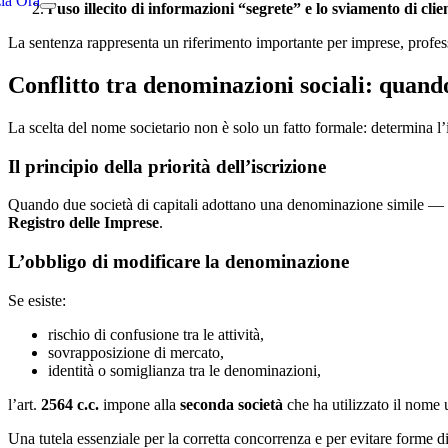
zia Ora
l’uso illecito di informazioni “segrete” e lo sviamento di clie
La sentenza rappresenta un riferimento importante per imprese, professi
Conflitto tra denominazioni sociali: quando
La scelta del nome societario non è solo un fatto formale: determina l’
Il principio della priorità dell’iscrizione
Quando due società di capitali adottano una denominazione simile — a
Registro delle Imprese
.
L’obbligo di modificare la denominazione
Se esiste:
rischio di confusione tra le attività,
sovrapposizione di mercato,
identità o somiglianza tra le denominazioni,
l’art.
2564 c.c.
impone alla
seconda società
che ha utilizzato il nome 
Una tutela essenziale per la corretta concorrenza e per evitare forme d