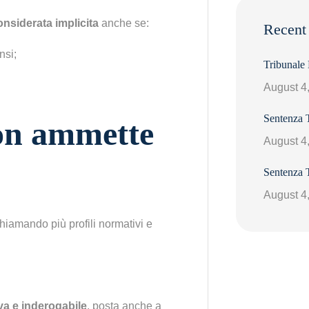
nsiderata implicita
anche se:
Recent
nsi;
Tribunale
August 4
Sentenza 
non ammette
August 4
Sentenza 
August 4
hiamando più profili normativi e
va e inderogabile
, posta anche a