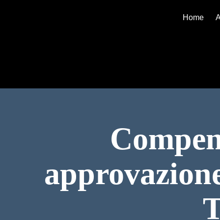
Home
A
Compens
approvazione 
T