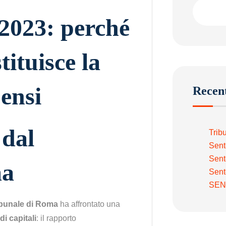
/2023: perché
tituisce la
ensi
Recent
 dal
Trib
Sent
Sent
ma
Sent
SEN
ibunale di Roma
ha affrontato una
di capitali
: il rapporto