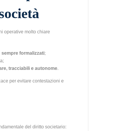
società
ni operative molto chiare
:
e
sempre formalizzati
;
a;
are, tracciabili e autonome
.
cace per evitare contestazioni e
damentale del diritto societario: