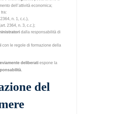
imento dell’attività economica;
tra:
2364, n. 1, c.c.),
t. 2364, n. 3, c.c.);
inistratori
dalla responsabilità di
i
con le regole di formazione della
eviamente deliberati
espone la
esponsabilità
.
zione del
umere