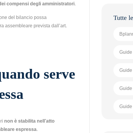
ei compensi degli amministratori
.
ione del bilancio possa
a assembleare prevista dall’art.
Bplann
Guide 
quando serve
Guide 
Guide
essa
Guide 
ri
non è stabilita nell’atto
mbleare espressa
.