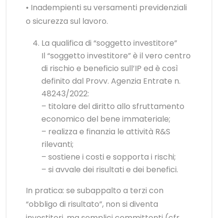
• Inadempienti su versamenti previdenziali
o sicurezza sul lavoro.
La qualifica di “soggetto investitore”
Il “soggetto investitore” è il vero centro
di rischio e beneficio sull’IP ed è così
definito dal Provv. Agenzia Entrate n.
48243/2022:
– titolare del diritto allo sfruttamento
economico del bene immateriale;
– realizza e finanzia le attività R&S
rilevanti;
– sostiene i costi e sopporta i rischi;
– si avvale dei risultati e dei benefici.
In pratica: se subappalto a terzi con
“obbligo di risultato”, non si diventa
investitori, ma semplici committenti (cfr.