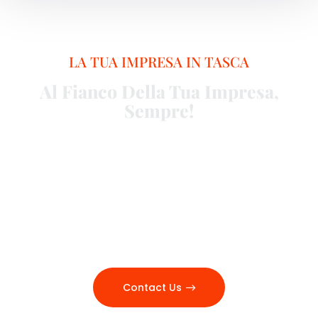
LA TUA IMPRESA IN TASCA
Al Fianco Della Tua Impresa,
Sempre!
La Soluzione Definitiva! Un'unica Piattaforma Di Servizi Con
Tutte Le Funzionalità Che Stai Cercando!
Grazie Alla Assistenza Di Legali E Commercialisti, BP È
L'unica Piattaforma Che Può Garantire Alla Tua Impresa Un
Servizio Di Consulenza Integrata Altamente Specializzata,
AccompagnandoTi Nella Creazione Di Un Tuo Modello Di
Gestione Che Consenta Di Affrontare E Vincere Tutte Le
Sfide Nel Cammino Verso Il Successo Del Tuo Business.
Contact Us