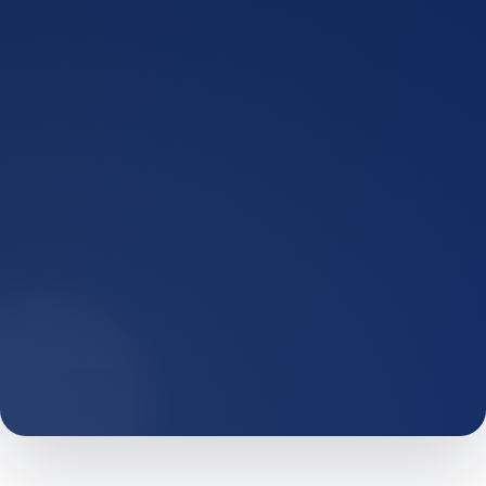
Efficienza operativa: tempi ridotti e
gestione semplificata
Digitalizzazione completa: processo
interamente online
Trasparenza: chiarezza su costi, tempi e
passaggi