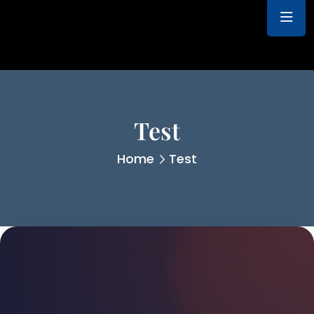
Test
Home
Test